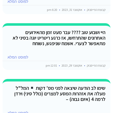
לפוסט המלא
קבוצת הפייסבוק
אוקטובר 31, 2023
6:20 pm
היי ושבוע טוב ???? עבר מעט זמן מהאירועים
האחרונים שהתרחשו, אז כרגע ריטריט יוגה בסיני לא
מתאפשר לצערי. אשמח שניפגש, נשוחח
לפוסט המלא
קבוצת הפייסבוק
אוקטובר 29, 2023
12:01 pm
שימו לב הודעה שיצאה לפני מס' דקות
המל"ל
מעלה את אזהרות המסע למצרים (כולל סיני) וירדן
לרמה 4 (איום גבוה) –
לפוסט המלא