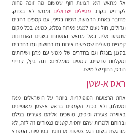
אל מחאש היא רצועת חוף שמשום מה זוכה פחות
לקרדיט בקרב
מטיילים ישראלים
וממש לא בצדק.
מדובר באחת הרצועות היפות בסיני, עם קמפים רחבים
וגדולים, חול נעים למגע ואירוח נפלא, כמעט בכל מקום
שתגיעו אליו. באל מחאש התפתחו בשנים האחרונות
קמפים מעולים שמציעים אירוח גם בחושות וגם בחדרים
בסגנן בונגלו וגם בחדרים של ממש עם מזגן ושירותים
ומקלחת פרטיים. קמפים מומלצים: דנה ביץ', קרייזי
הורס, החוף של מישו.
ראס א-שטן
אחת הרצועות הפופולריות ביותר על הישראלים מאז
ומעולם, ולא בכדי. הקמפים בראס א-שטן מאופיינים
באווירה צעירה וכיפים, מושכים אליהם צעירים בגילם
וברוחם ולמרות שהם יחסית קטנים וצמודים זה לזה, לא
מורגשת בשום רגע צפיפות או חוסר בפרטיות. המפרץ