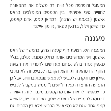
המעוגל והיפהפה מכל זווית רק משלים את התפאורה
לחוויית סיני אמיתית. בין הקמפים המומלצים בראס
א-שטן (ובאמת יש הרבה): רמדאן קמפ, אדם קאמפ,
מדיטיישן ויליג', בדואין סטאר, ניו מון איילנד.
מעגנה
המעגנה היא רצועת חוף קטנה וצרה, בהמשך של ראס
א-שטן, ויש המחשיבים אותה כחלק ממנה. אולם, בגלל
מאפיין אחד בולט אנחנו מעדיפים להפריד את רצועת
החוף הזו מהאחרות, והוא הקרבה לכביש. זה לא נתיבי
איילון שם והקרבה לכביש לא ממש פוגמת בחוויה, אבל כן
הרצועה הזו צרה מאוד ו"יושבת" ממש במקביל לכביש
כך שאפשר לראות אותו מהקמפים. מעבר לזה, האווירה
די דומה לקמפים של ראס א-שטן, צעירה וכיפית, להוציא
קמפ אחד שגם לא נמצא על הכביש אלא בין ההרים וגם