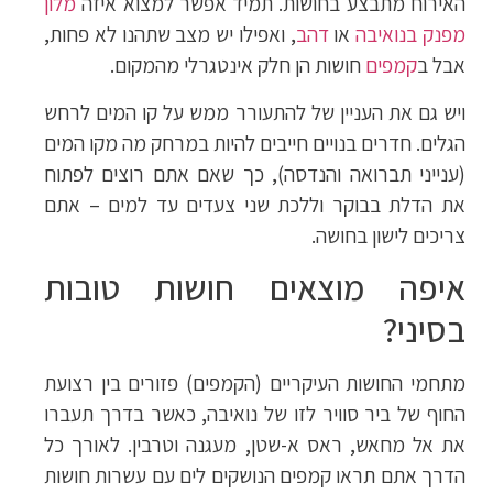
האירוח מתבצע בחושות. תמיד אפשר למצוא איזה
מלון
מפנק בנואיבה
או
דהב
, ואפילו יש מצב שתהנו לא פחות,
אבל ב
קמפים
חושות הן חלק אינטגרלי מהמקום.
ויש גם את העניין של להתעורר ממש על קו המים לרחש
הגלים. חדרים בנויים חייבים להיות במרחק מה מקו המים
(ענייני תברואה והנדסה), כך שאם אתם רוצים לפתוח
את הדלת בבוקר וללכת שני צעדים עד למים – אתם
צריכים לישון בחושה.
איפה מוצאים חושות טובות
בסיני?
מתחמי החושות העיקריים (הקמפים) פזורים בין רצועת
החוף של ביר סוויר לזו של נואיבה, כאשר בדרך תעברו
את אל מחאש, ראס א-שטן, מעגנה וטרבין. לאורך כל
הדרך אתם תראו קמפים הנושקים לים עם עשרות חושות