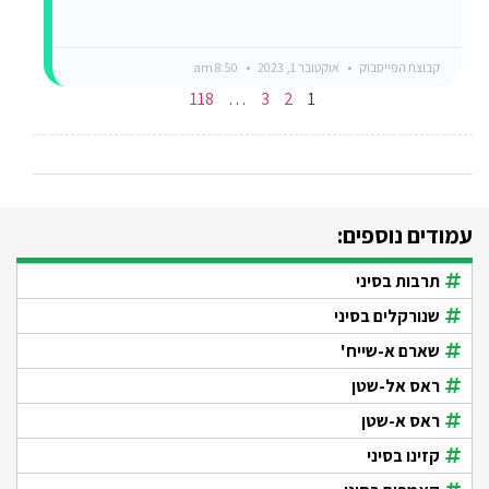
קבוצת הפייסבוק
אוקטובר 1, 2023
8:50 am
118
…
3
2
1
עמודים נוספים:
תרבות בסיני
שנורקלים בסיני
שארם א-שייח'
ראס אל-שטן
ראס א-שטן
קזינו בסיני