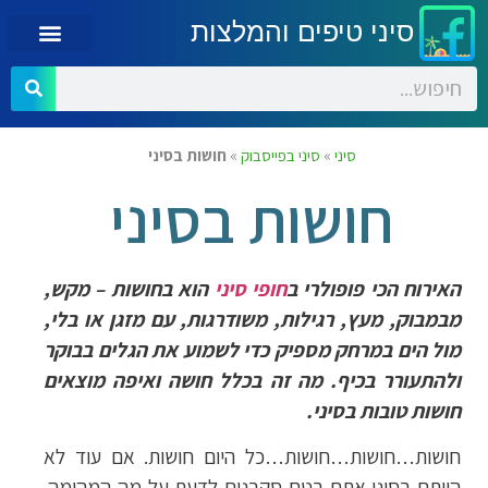
סיני טיפים והמלצות
סיני
»
סיני בפייסבוק
»
חושות בסיני
חושות בסיני
האירוח הכי פופולרי ב
חופי סיני
הוא בחושות – מקש,
מבמבוק, מעץ, רגילות, משודרגות, עם מזגן או בלי,
מול הים במרחק מספיק כדי לשמוע את הגלים בבוקר
ולהתעורר בכיף. מה זה בכלל חושה ואיפה מוצאים
חושות טובות בסיני.
חושות…חושות…חושות…כל היום חושות. אם עוד לא
הייתם בסיני אתם בטח סקרנים לדעת על מה המהומה.