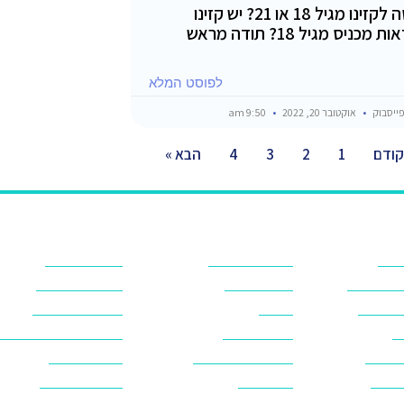
בכניסה לקזינו מגיל 18 או 21? יש קזינו
 מכניס מגיל 18? תודה מראש
לפוסט המלא
ייסבוק
אוקטובר 20, 2022
9:50 am
קודם
1
2
3
4
הבא »
סיני
חושות בנואיבה
מלונות בדהב
ות בסיני
חושות בסיני
מלונות בטאבה
ט בסיני
טאבה
מלונות בנואיבה
ש
טיולים בסיני
מלונות בשארם א-שייח
נסיעות
טרקטורונים בסיני
מלונות בסיני
בסיני
יוגה בסיני
מסעדות בסיני
יר
ישראלים בסיני
מעבר גבול טאבה