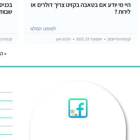
היי מי יודע אם בטאבה בקזינו צריך דולרים או
לירות ?
שבוודאות
לפוסט המלא
קבוצת הפייסבוק
אוקטובר 23, 2022
12:03 pm
קבוצת הפ
« ה
אוכל ב
אטרקצי
אינטרנ
סיני
אל מח
ביטוח 
ביטחון 
ביר סוו