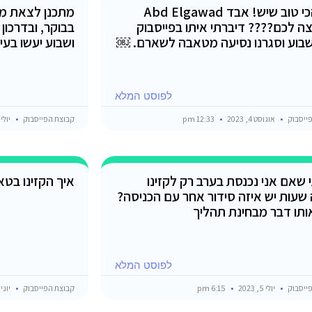
הנג הכי טוב שיש! אבד Abd Elgawad
מתכנן לצאת מה
ה לכם???? דיברתי איתו בפייסבוק
בבוקר, ובדרכון
שבוע וסגרנו נסיעה מטאבה לשארם. ￼
ושבוע יעשו בעיו
לפוסט המלא
ייסבוק
אוגוסט 4, 2023
12:33 pm
קבוצת הפייסבוק
יולי 27, 2023
 שאם אני נכנסת בערב רק לקזינו
איך הקזינו בט
שעות יש איזה סידור אחר עם הכניסה?
ותו דבר מבחינת תהליך
לפוסט המלא
ייסבוק
יולי 5, 2023
6:15 pm
קבוצת הפייסבוק
יוני 16, 2023