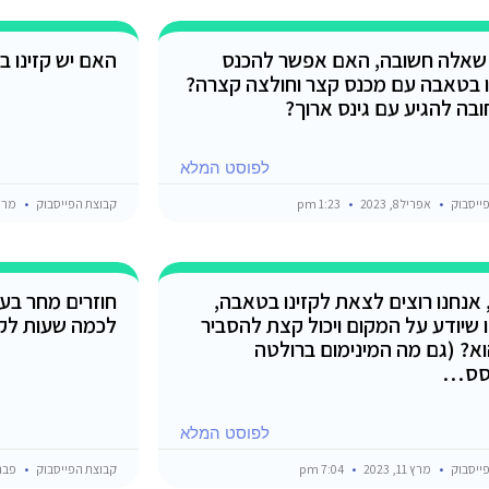
שאלה חשובה, האם אפשר להכנס
האם יש קזינו במ
ו בטאבה עם מכנס קצר וחולצה קצרה?
ובה להגיע עם גינס ארוך?
לפוסט המלא
ייסבוק
אפריל 8, 2023
1:23 pm
קבוצת הפייסבוק
מרץ 24, 3
 אנחנו רוצים לצאת לקזינו בטאבה,
חוזרים מחר בע
 שיודע על המקום ויכול קצת להסביר
לכמה שעות לקזי
וא? (גם מה המינימום ברולטה
סס…
לפוסט המלא
ייסבוק
מרץ 11, 2023
7:04 pm
קבוצת הפייסבוק
פברואר 