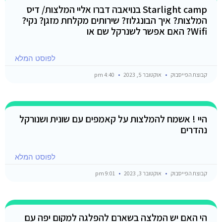
Starlight camp בנויאבה דברו אליי המלצות/ דיס
המלצות? איך הבונגלוז? שירותים מקלחת מזגן? נקי?
Wifi? האם אפשר לשנרקל שם או
לפוסט המלא
קבוצת הפייסבוק
אוקטובר 5, 2023
4:40 pm
היי ! אשמח להמלצות על קאמפים עם שונית ושנורקל
נהדרים
לפוסט המלא
קבוצת הפייסבוק
אוקטובר 3, 2023
9:01 pm
הי האם יש המלצה בשארם להפלגה למקום יפה עם