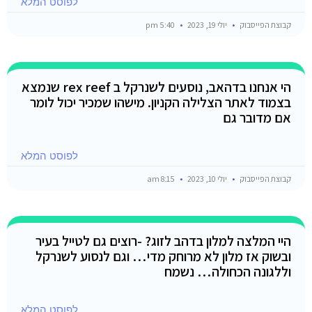
לפוסט המלא
קבוצת הפייסבוק
יולי 19, 2023
5:40 pm
הי אנחנו בדהאב, נוסעים לשנרקל ב rex reef שנמצא
בצמוד לאתר הצלילה הקניון. מישהו שמכיר יכול לומר
אם מדובר גם
לפוסט המלא
קבוצת הפייסבוק
יולי 10, 2023
8:15 am
היי המלצה למלון בדהב לזוג? -רוצים גם לטייל בעיר
ובשוק אז מלון לא מרוחק מדי… וגם לנסוע לשנרקל
וללגונה הכחולה… נשמח
לפוסט המלא