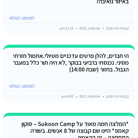
באיזור נואיבה?
לפוסט המלא
קבוצת הפייסבוק
אוגוסט 6, 2023
11:22 pm
הי חברים, להלן פרטים עדכניים מטיולי.אתמול חזרתי
מסיני. נכנסתי ברביעי בבוקר ,לא היה תור כלל במעבר
הגבול. בחזור (שבת 14:00)
לפוסט המלא
קבוצת הפייסבוק
אוגוסט 6, 2023
8:03 pm
*המלצה חמה מאוד על Sukoon Camp – סוקון
קאמפ* היינו שם קבוצה של 8 אנשים. בשורה
התחתונה – זה הקאמפ