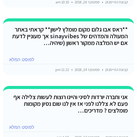
קבוצת הפייסבוק
ספטמבר 26, 2018
10:10 am
**ראס אבו גלום מקום מומלץ לישון** קראתי באתר
המעולה והמדהים של sinayvibes אך מעוניין לדעת
אם יש המלצה ממקור ראשון (שיהיה…
לפוסט המלא
קבוצת הפייסבוק
ספטמבר 24, 2018
11:22 pm
אני וחברה יורדות לסיני והיינו רוצות לעשות צלילה אף
פעם לא צללנו לפני אז אין לנו שום נסיון מקומות
מומלצים ? מדריכים…
לפוסט המלא