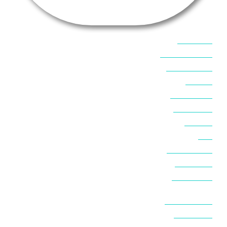
אוכל בסיני
אטרקציות בסיני
אינטרנט בסיני
אל מחש
ביטוח נסיעות
ביטחון בסיני
ביר סוויר
דהב
המלצות בסיני
חופים בסיני
חופשה בסיני
חושות בנואיבה
חושות בסיני
טאבה