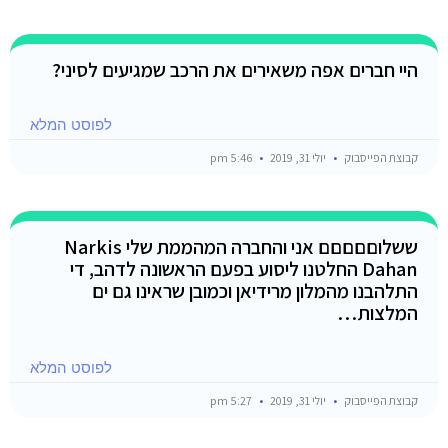
היי חברים אפה משאירים את הרכב שמגיעים לסיני?
לפוסט המלא
קבוצת הפייסבוק
יולי 31, 2019
5:46 pm
ששלוםםםםם אני והחברה המהממת שלי Narkis
Dahan החלטנו ליסוע בפעם הראשונה לדהב, די
התלהבנו מהמלון מרידיאן וכמובן שראינו גם ים
המלצות…
לפוסט המלא
קבוצת הפייסבוק
יולי 31, 2019
5:27 pm