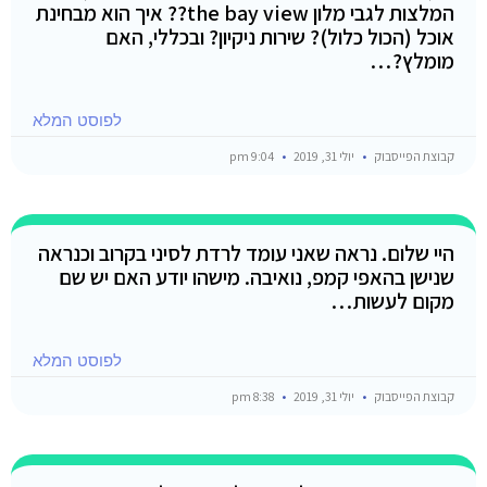
המלצות לגבי מלון the bay view?? איך הוא מבחינת
אוכל (הכול כלול)? שירות ניקיון? ובכללי, האם
מומלץ?…
לפוסט המלא
קבוצת הפייסבוק
יולי 31, 2019
9:04 pm
היי שלום. נראה שאני עומד לרדת לסיני בקרוב וכנראה
שנישן בהאפי קמפ, נואיבה. מישהו יודע האם יש שם
מקום לעשות…
לפוסט המלא
קבוצת הפייסבוק
יולי 31, 2019
8:38 pm