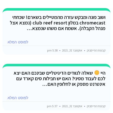
ושוב פונה ומבקש עזרה מהמטיילים בשארם! שכחתי
chromecast במלון club reef resort (נמצא אצל
מנהל הקבלה). אשמח אם משהו שנמצא…
לפוסט המלא
קבוצת הפייסבוק
אוקטובר 31, 2021
5:38 pm
היי
שאלה לנוודים הדיגיטליים שבינכם האם יצא
לכם לעבוד מסיני? האם יש חבילות סים קארד עם
אינטרנט מספק או לחלופין האם…
לפוסט המלא
קבוצת הפייסבוק
אוקטובר 31, 2021
5:37 pm