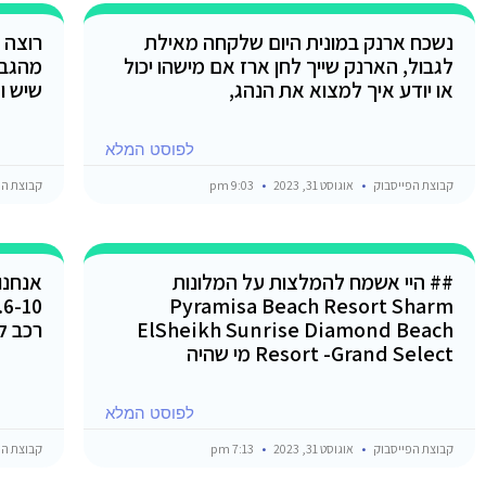
נשכח ארנק במונית היום שלקחה מאילת
רוצה 
לגבול, הארנק שייך לחן ארז אם מישהו יכול
מהגבו
או יודע איך למצוא את הנהג,
שיש ול
לפוסט המלא
קבוצת הפייסבוק
אוגוסט 31, 2023
9:03 pm
קבוצת הפ
## היי אשמח להמלצות על המלונות
Pyramisa Beach Resort Sharm
0
ElSheikh Sunrise Diamond Beach
רכב ל
Resort -Grand Select מי שהיה
לפוסט המלא
קבוצת הפייסבוק
אוגוסט 31, 2023
7:13 pm
קבוצת הפ