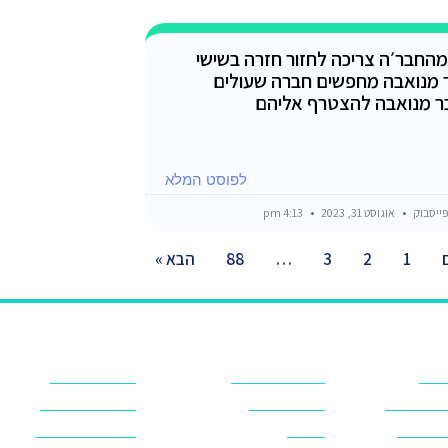
החבר׳ה צריכה לחזור חזרה בשישי
 מנואבה מחפשים חברה שעולים
 מנואבה להצטרף אליהם
לפוסט המלא
ייסבוק
אוגוסט 31, 2023
4:13 pm
1
2
3
…
88
הבא »
סיני
חושות בנואיבה
מלונות בדהב
ות בסיני
חושות בסיני
מלונות בטאבה
ט בסיני
טאבה
מלונות בנואיבה