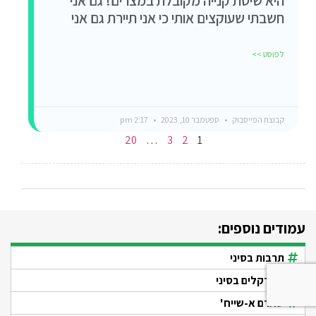
היא שיטת קנייה מקובלת במצרים! גם אני
חשבתי שעוקצים אותי כי אני תיירת גם אני
לפוסט >>
קבוצת הפייסבוק
ספטמבר 10, 2023
2:17 pm
20
…
3
2
1
עמודים נוספים:
תרבות בסיני
שנורקלים בסיני
שארם א-שייח'