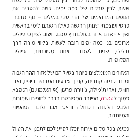
שעות לבין טרקים של כמה ימים. קשה להסביר את
הנופים המדהימים של הרי סיני במילים – נוף מדברי
פרטי ועוצמתי שנותן הרגשה כאילו הגעתם לימי בראשית
ואין אף אדם אחר בעולם חוץ מכם. חשוב לציין כי טיולים
ארוכים בני כמה ימים חובה לעשות בליווי מורה דרך
(דליל), שניתן לשכור באחת מסוכנויות הטיולים
המקומיות.
האזורים המומלצים ביותר בטיול הם של אזור ההר הגבוה
ומנזר סנטה קתרינה, קניון הצבעים המרהיב ביופיו, ואדי
חוויט, ואדי ת'מילה, ג'זירת פרעון (אי האלמוגים) הנמצא
סמוך ל
טאבה
, הפיורד המפורסם בדרך לחופים ושמורות
הטבע הלגונה הכחולה וראס אבו גלום היפהפיות
והמיוחדות.
כמעט בכל מקום אירוח יוכלו לסייע לכם לתכנן את הטיול
שלכם וישמחו מאוד להמליץ לכם על מסלולים