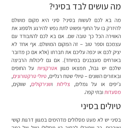
מה עושים לבד בסיני?
מה בא לכם לעשות בסיני? סיני היא מקום מושלם
להיזרק בו על החוף ופשוט לתת נפש להירגע ולספוג את
האווירה הכל כך טובה שם. אם בא לכם להתבודד עם
עצמכם וספר טוב – זה המקום המושלם. אף אחד לא
יציק לכם או יכפה עליכם את חברתו (אלא אם כן מדובר
באורחים מעצבנים במיוחד). אם גם ליכולות הרביצה
שלכם יש גבול, תמצאו מגוון
אטרקציות
על החופים
ובאזורים השונים – טיולי שטח רגליים,
טיולי טרקטורונים
,
ג'יפים או על גמלים,
צלילות
ו
שנירקולים
, שווקים,
מסעדות
ובתי קפה.
טיולים בסיני
בסיני יש לא מעט מסלולים מדהימים במגוון דרגות קושי
ואורכים, כך שתוכלו לבחור בין מסלולי טיול של כמה