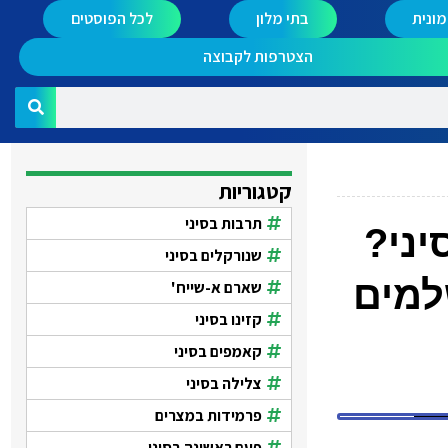
ונית
בתי מלון
לכל הפוסטים
הצטרפות לקבוצה
קטגוריות
תרבות בסיני
יני?
שנורקלים בסיני
למים
שארם א-שייח'
קזינו בסיני
קאמפים בסיני
צלילה בסיני
פרמידות במצרים
פעם ראשונה בסיני