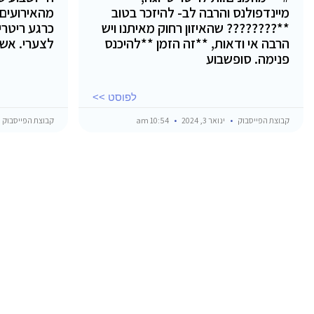
מיינדפולנס והרבה לב- להיזכר בטוב
מהאירועים
**???????? שהאיזון רחוק מאיתנו ויש
כרגע ריטרי
הרבה אי ודאות, **זה הזמן **להיכנס
לצערי. אש
פנימה. סופשבוע
לפוסט >>
קבוצת הפייסבוק
ינואר 3, 2024
10:54 am
קבוצת הפייסבוק