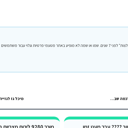
הפוסט הנ"ל נכתב על ידי אחד מחברי או חברות קבוצת הפייסבוק "סיני טיפים והמלצות" לפני 7 שנים. שמו או שמה לא מופיע באתר מטעמי פרטיות וגלו
טלפון בסיני – יש לי סים מיצרי שבד״כ אני משתמשת בו. אבל הפעם נוסעת לכמה שבועות טובים וחשוב לי שיוכלו…
מיכל גז לגזייה
טוב ???? עבר מעט זמן
מוכר 9280 לירות מצריות בשער יציג